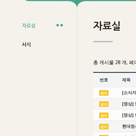
자료실
자료실
서식
총 게시물 28 개, 페
번호
제목
[소식지
공지
[영상]
공지
[영상
공지
현대정신
공지